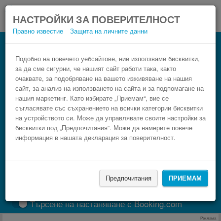
НАСТРОЙКИ ЗА ПОВЕРИТЕЛНОСТ
Правно известие
Защита на личните данни
Автобус Bagnères-de-Luchon Saint-
Gaudens
Подобно на повечето уебсайтове, ние използваме бисквитки,
за да сме сигурни, че нашият сайт работи така, както
Резервирай изгоден автобусен билет само в 3
очаквате, за подобряване на вашето изживяване на нашия
стъпки.
сайт, за анализ на използването на сайта и за подпомагане на
нашия маркетинг. Като избирате „Приемам“, вие се
съгласявате със съхранението на всички категории бисквитки
на устройството си. Може да управлявате своите настройки за
бисквитки под „Предпочитания“. Може да намерите повече
информация в нашата декларация за поверителност.
Предпочитания
ПРИЕМАМ
НАМЕРИ
Търсене на настаняване с Booking.com
Реклама