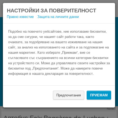
НАСТРОЙКИ ЗА ПОВЕРИТЕЛНОСТ
Правно известие
Защита на личните данни
Автобус Bagnères-de-Luchon Foix
Резервирай изгоден автобусен билет само в 3
Подобно на повечето уебсайтове, ние използваме бисквитки,
за да сме сигурни, че нашият сайт работи така, както
стъпки.
очаквате, за подобряване на вашето изживяване на нашия
сайт, за анализ на използването на сайта и за подпомагане на
нашия маркетинг. Като избирате „Приемам“, вие се
съгласявате със съхранението на всички категории бисквитки
на устройството си. Може да управлявате своите настройки за
бисквитки под „Предпочитания“. Може да намерите повече
информация в нашата декларация за поверителност.
НАМЕРИ
Предпочитания
ПРИЕМАМ
Търсене на настаняване с Booking.com
Реклама
Автобус Foix Bagnères-de-Luchon :