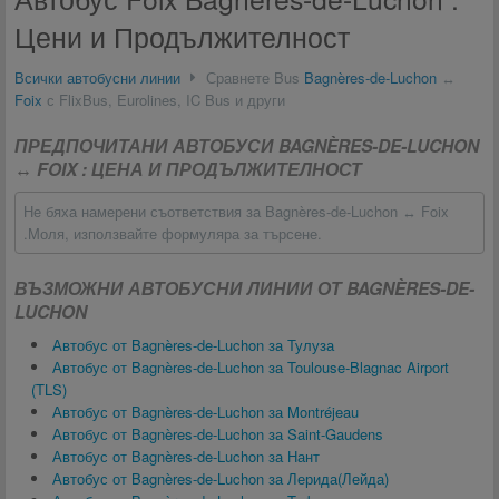
Цени и Продължителност
Всички автобусни линии
Сравнете Bus
Bagnères-de-Luchon
↔
Foix
с FlixBus, Eurolines, IC Bus и други
ПРЕДПОЧИТАНИ АВТОБУСИ BAGNÈRES-DE-LUCHON
↔ FOIX : ЦЕНА И ПРОДЪЛЖИТЕЛНОСТ
Не бяха намерени съответствия за Bagnères-de-Luchon ↔ Foix
.Моля, използвайте формуляра за търсене.
ВЪЗМОЖНИ АВТОБУСНИ ЛИНИИ ОТ BAGNÈRES-DE-
LUCHON
Автобус от Bagnères-de-Luchon за Тулуза
Автобус от Bagnères-de-Luchon за Toulouse-Blagnac Airport
(TLS)
Автобус от Bagnères-de-Luchon за Montréjeau
Автобус от Bagnères-de-Luchon за Saint-Gaudens
Автобус от Bagnères-de-Luchon за Нант
Автобус от Bagnères-de-Luchon за Лерида(Лейда)