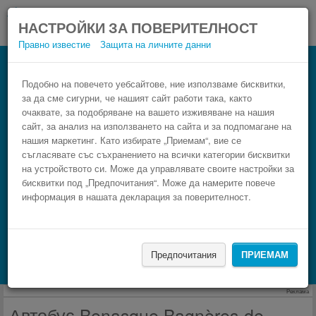
НАСТРОЙКИ ЗА ПОВЕРИТЕЛНОСТ
Правно известие
Защита на личните данни
Автобус Bagnères-de-Luchon Benasque
Резервирай изгоден автобусен билет само в 3
Подобно на повечето уебсайтове, ние използваме бисквитки,
за да сме сигурни, че нашият сайт работи така, както
стъпки.
очаквате, за подобряване на вашето изживяване на нашия
сайт, за анализ на използването на сайта и за подпомагане на
нашия маркетинг. Като избирате „Приемам“, вие се
съгласявате със съхранението на всички категории бисквитки
на устройството си. Може да управлявате своите настройки за
бисквитки под „Предпочитания“. Може да намерите повече
информация в нашата декларация за поверителност.
НАМЕРИ
Предпочитания
ПРИЕМАМ
Търсене на настаняване с Booking.com
Реклама
Автобус Benasque Bagnères-de-