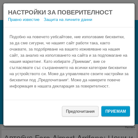
НАСТРОЙКИ ЗА ПОВЕРИТЕЛНОСТ
Правно известие
Защита на личните данни
Автобус Arrifana Faro Airport
Резервирай изгоден автобусен билет само в 3
Подобно на повечето уебсайтове, ние използваме бисквитки,
за да сме сигурни, че нашият сайт работи така, както
стъпки.
очаквате, за подобряване на вашето изживяване на нашия
сайт, за анализ на използването на сайта и за подпомагане на
нашия маркетинг. Като избирате „Приемам“, вие се
съгласявате със съхранението на всички категории бисквитки
на устройството си. Може да управлявате своите настройки за
бисквитки под „Предпочитания“. Може да намерите повече
информация в нашата декларация за поверителност.
НАМЕРИ
Предпочитания
ПРИЕМАМ
Търсене на настаняване с Booking.com
Реклама
Автобус Faro Airport Arrifana: Цени и