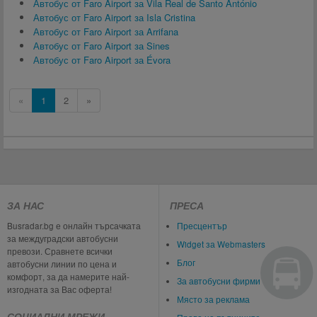
Автобус от Faro Airport за Vila Real de Santo António
Автобус от Faro Airport за Isla Cristina
Автобус от Faro Airport за Arrifana
Автобус от Faro Airport за Sines
Автобус от Faro Airport за Évora
«
1
2
»
ЗА НАС
ПРЕСА
Busradar.bg е онлайн търсачката
Пресцентър
за междуградски автобусни
Widget за Webmasters
превози. Сравнете всички
Блог
автобусни линии по цена и
комфорт, за да намерите най-
За автобусни фирми
изгодната за Вас оферта!
Място за реклама
СОЦИАЛНИ МРЕЖИ