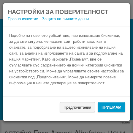
НАСТРОЙКИ ЗА ПОВЕРИТЕЛНОСТ
Правно известие
Защита на личните данни
Автобус Albufeira Faro Airport
Резервирай изгоден автобусен билет само в 3
Подобно на повечето уебсайтове, ние използваме бисквитки,
за да сме сигурни, че нашият сайт работи така, както
стъпки.
очаквате, за подобряване на вашето изживяване на нашия
сайт, за анализ на използването на сайта и за подпомагане на
нашия маркетинг. Като избирате „Приемам“, вие се
съгласявате със съхранението на всички категории бисквитки
на устройството си. Може да управлявате своите настройки за
бисквитки под „Предпочитания“. Може да намерите повече
информация в нашата декларация за поверителност.
НАМЕРИ
Предпочитания
ПРИЕМАМ
Търсене на настаняване с Booking.com
Реклама
Автобус Faro Airport Albufeira: Цени