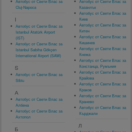
Автобус от Свети Влас за
Автобус от Свети Влас за
Cluj-Napoca
Казанлък
Автобус от Свети Влас за
I
Киев
Автобус от Свети Влас за
Автобус от Свети Влас за
Китен
Istanbul Atatürk Airport
Автобус от Свети Влас за
(IST)
Кишинев
Автобус от Свети Влас за
Автобус от Свети Влас за
Istanbul Sabiha Gökçen
Кнежа
International Airport (SAW)
Автобус от Свети Влас за
Констанца, Румъния
S
Автобус от Свети Влас за
Автобус от Свети Влас за
Крайова
Sibiu
Автобус от Свети Влас за
Краков
А
Автобус от Свети Влас за
Автобус от Свети Влас за
Кранево
Албена
Автобус от Свети Влас за
Автобус от Свети Влас за
Кърджали
Ахтопол
Л
Б