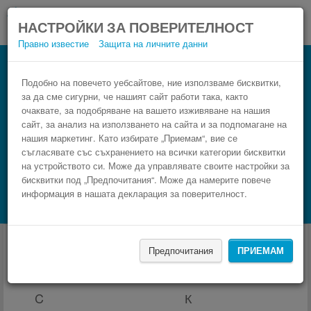
НАСТРОЙКИ ЗА ПОВЕРИТЕЛНОСТ
Правно известие
Защита на личните данни
Подобно на повечето уебсайтове, ние използваме бисквитки,
за да сме сигурни, че нашият сайт работи така, както
очаквате, за подобряване на вашето изживяване на нашия
сайт, за анализ на използването на сайта и за подпомагане на
нашия маркетинг. Като избирате „Приемам“, вие се
съгласявате със съхранението на всички категории бисквитки
на устройството си. Може да управлявате своите настройки за
бисквитки под „Предпочитания“. Може да намерите повече
НАМЕРИ
информация в нашата декларация за поверителност.
Търсене на настаняване с Booking.com
Автобуси от и за Свети Влас
Предпочитания
ПРИЕМАМ
ВЪЗМОЖНИ АВТОБУСНИ ЛИНИИ
C
К