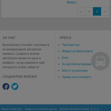
Ямбол
«
1
2
»
ЗА НАС
ПРЕСА
Busradar.bg е онлайн търсачката
Пресцентър
за междуградски автобусни
Widget за Webmasters
превози. Сравнете всички
Блог
автобусни линии по цена и
комфорт, за да намерите най-
За автобусни фирми
изгодната за Вас оферта!
Място за реклама
СОЦИАЛНИ МРЕЖИ
Права на пътниците
Правно известие
Защита на личните данни
Всички автобусни линии
2
3
4