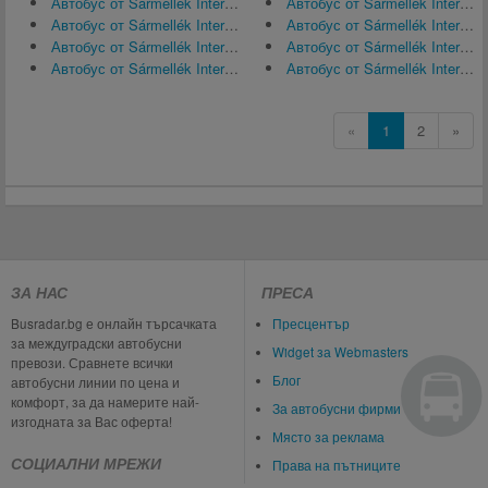
Автобус от Sármellék International Airport (SOB) за Балатонлеле
Автобус от Sármellék International Airport (SOB) за Берлин
Автобус от Sármellék International Airport (SOB) за Villach
Автобус от Sármellék International Airport (SOB) за Balatonmáriafürdő
Автобус от Sármellék International Airport (SOB) за Ерфурт
Автобус от Sármellék International Airport (SOB) за Загреб
Автобус от Sármellék International Airport (SOB) за Шиофок
Автобус от Sármellék International Airport (SOB) за Wiener Neustadt
«
1
2
»
ЗА НАС
ПРЕСА
Busradar.bg е онлайн търсачката
Пресцентър
за междуградски автобусни
Widget за Webmasters
превози. Сравнете всички
Блог
автобусни линии по цена и
комфорт, за да намерите най-
За автобусни фирми
изгодната за Вас оферта!
Място за реклама
СОЦИАЛНИ МРЕЖИ
Права на пътниците