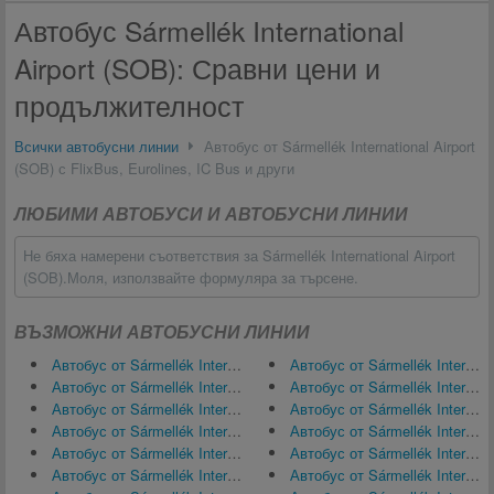
Автобус Sármellék International
Airport (SOB): Сравни цени и
продължителност
Всички автобусни линии
Автобус от Sármellék International Airport
(SOB) с FlixBus, Eurolines, IC Bus и други
ЛЮБИМИ АВТОБУСИ И АВТОБУСНИ ЛИНИИ
Не бяха намерени съответствия за Sármellék International Airport
(SOB).Моля, използвайте формуляра за търсене.
ВЪЗМОЖНИ АВТОБУСНИ ЛИНИИ
Автобус от Sármellék International Airport (SOB) за Будапеща
Автобус от Sármellék International Airport (SOB) за Дюселдорф
Автобус от Sármellék International Airport (SOB) за Виена
Автобус от Sármellék International Airport (SOB) за Нюрнберг
Автобус от Sármellék International Airport (SOB) за Balatonfüred
Автобус от Sármellék International Airport (SOB) за Дортмунд
Автобус от Sármellék International Airport (SOB) за Печ, Унгария
Автобус от Sármellék International Airport (SOB) за Франкфурт
Автобус от Sármellék International Airport (SOB) за Augsburg Airport (AGB)
Автобус от Sármellék International Airport (SOB) за Дрезден
Автобус от Sármellék International Airport (SOB) за Щутгарт
Автобус от Sármellék International Airport (SOB) за Международно летище Ференц Лист, Будапеща