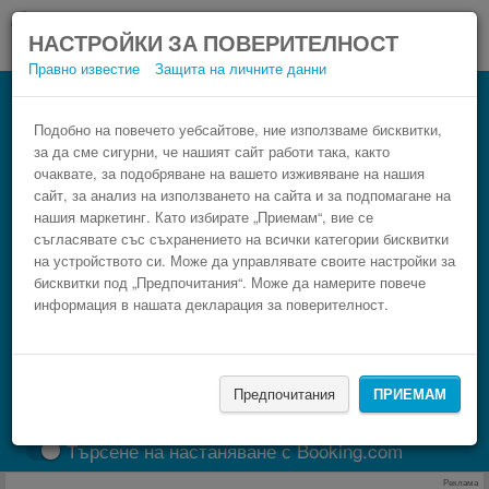
НАСТРОЙКИ ЗА ПОВЕРИТЕЛНОСТ
Правно известие
Защита на личните данни
Сравнете автобус Sármellék
International Airport (SOB)
Подобно на повечето уебсайтове, ние използваме бисквитки,
за да сме сигурни, че нашият сайт работи така, както
Резервирай изгоден автобусен билет само в 3
очаквате, за подобряване на вашето изживяване на нашия
стъпки.
сайт, за анализ на използването на сайта и за подпомагане на
нашия маркетинг. Като избирате „Приемам“, вие се
съгласявате със съхранението на всички категории бисквитки
на устройството си. Може да управлявате своите настройки за
бисквитки под „Предпочитания“. Може да намерите повече
информация в нашата декларация за поверителност.
Предпочитания
ПРИЕМАМ
НАМЕРИ
Търсене на настаняване с Booking.com
Реклама