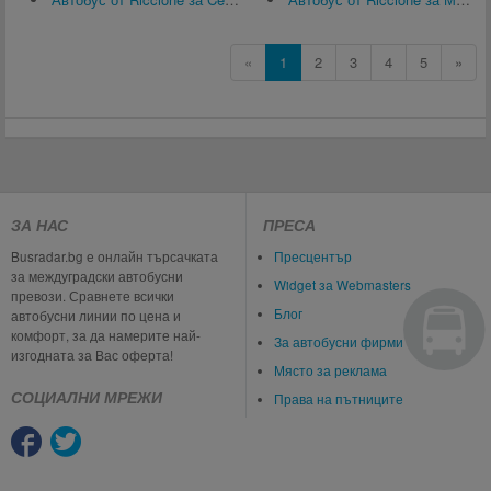
«
1
2
3
4
5
»
ЗА НАС
ПРЕСА
Busradar.bg е онлайн търсачката
Пресцентър
за междуградски автобусни
Widget за Webmasters
превози. Сравнете всички
Блог
автобусни линии по цена и
комфорт, за да намерите най-
За автобусни фирми
изгодната за Вас оферта!
Място за реклама
СОЦИАЛНИ МРЕЖИ
Права на пътниците