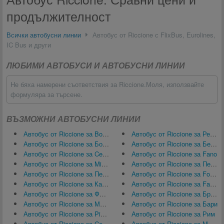
продължителност
Всички автобусни линии
Автобус от Riccione с FlixBus, Eurolines,
IC Bus и други
ЛЮБИМИ АВТОБУСИ И АВТОБУСНИ ЛИНИИ
Не бяха намерени съответствия за Riccione.Моля, използвайте
формуляра за търсене.
ВЪЗМОЖНИ АВТОБУСНИ ЛИНИИ
Автобус от Riccione за Bologna Guglielmo Marconi Airport
Автобус от Riccione за Реджо нел'Емилия
Автобус от Riccione за Болоня
Автобус от Riccione за Бергамо
Автобус от Riccione за Cesenatico
Автобус от Riccione за Fano
Автобус от Riccione за Mirabilandia
Автобус от Riccione за Перуджа
Автобус от Riccione за Пескара
Автобус от Riccione за Forlì Airport, Италия
Автобус от Riccione за Карпи
Автобус от Riccione за Falconara Marittima
Автобус от Riccione за Флоренция
Автобус от Riccione за Бреша
Автобус от Riccione за Модена
Автобус от Riccione за Бари
Автобус от Riccione за Pinarella di Cervia
Автобус от Riccione за Рим
Автобус от Riccione за Cesena
Автобус от Riccione за Милано