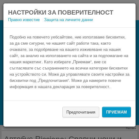
НАСТРОЙКИ ЗА ПОВЕРИТЕЛНОСТ
Правно известие
Защита на личните данни
Сравнете автобус Riccione
Резервирай изгоден автобусен билет само в 3
Подобно на повечето уебсайтове, ние използваме бисквитки,
за да сме сигурни, че нашият сайт работи така, както
стъпки.
очаквате, за подобряване на вашето изживяване на нашия
сайт, за анализ на използването на сайта и за подпомагане на
нашия маркетинг. Като избирате „Приемам“, вие се
съгласявате със съхранението на всички категории бисквитки
на устройството си. Може да управлявате своите настройки за
бисквитки под „Предпочитания“. Може да намерите повече
информация в нашата декларация за поверителност.
НАМЕРИ
Предпочитания
ПРИЕМАМ
Търсене на настаняване с Booking.com
Реклама
Автобус Riccione: Сравни цени и