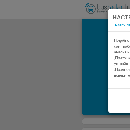
НАСТ
Правно и
Подобно 
сайт раб
анализ н
„Приемам
устройст
„Предпоч
поверите