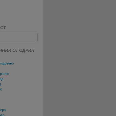
ОСТ
ИНИИ ОТ ОДРИН
Андреево
ърново
ад
д
ик
гора
рад