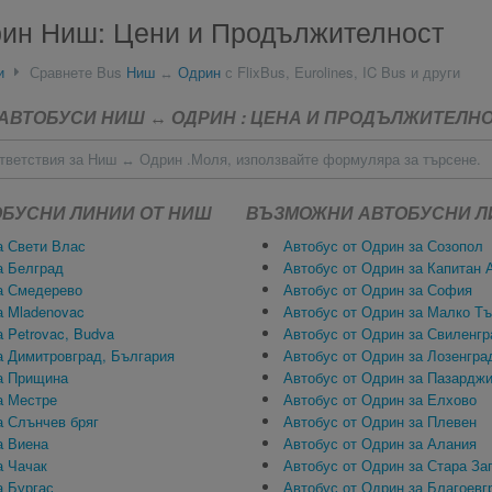
рин Ниш: Цени и Продължителност
и
Сравнете Bus
Ниш
↔
Одрин
с FlixBus, Eurolines, IC Bus и други
АВТОБУСИ НИШ ↔ ОДРИН : ЦЕНА И ПРОДЪЛЖИТЕЛН
тветствия за Ниш ↔ Одрин .Моля, използвайте формуляра за търсене.
БУСНИ ЛИНИИ ОТ НИШ
ВЪЗМОЖНИ АВТОБУСНИ Л
а Свети Влас
Автобус от Одрин за Созопол
а Белград
Автобус от Одрин за Капитан 
а Смедерево
Автобус от Одрин за София
а Mladenovac
Автобус от Одрин за Малко Т
 Petrovac, Budva
Автобус от Одрин за Свиленгр
а Димитровград, България
Автобус от Одрин за Лозенгра
а Прищина
Автобус от Одрин за Пазардж
а Местре
Автобус от Одрин за Елхово
а Слънчев бряг
Автобус от Одрин за Плевен
а Виена
Автобус от Одрин за Алания
а Чачак
Автобус от Одрин за Стара За
а Бургас
Автобус от Одрин за Благоевг