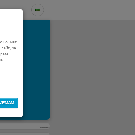
че нашият
 сайт, за
ирате
на
ИЕМАМ
Реклама