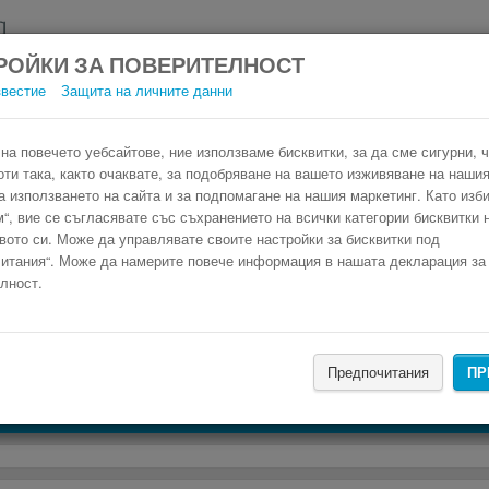
РОЙКИ ЗА ПОВЕРИТЕЛНОСТ
звестие
Защита на личните данни
Автобус Ниш Одрин
Резервирай изгоден автобусен билет само в 3 стъпки.
на повечето уебсайтове, ние използваме бисквитки, за да сме сигурни, 
оти така, както очаквате, за подобряване на вашето изживяване на нашия
а използването на сайта и за подпомагане на нашия маркетинг. Като изб
“, вие се съгласявате със съхранението на всички категории бисквитки 
вото си. Може да управлявате своите настройки за бисквитки под
итания“. Може да намерите повече информация в нашата декларация за
лност.
НАМЕРИ
Предпочитания
ПР
Търсене на настаняване с Booking.com