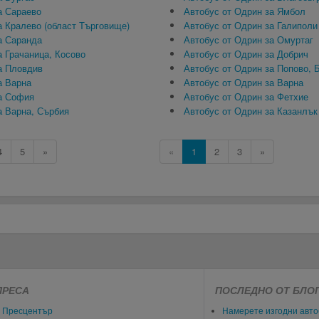
а Сараево
Автобус от Одрин за Ямбол
а Кралево (област Търговище)
Автобус от Одрин за Галиполи
а Саранда
Автобус от Одрин за Омуртаг
а Грачаница, Косово
Автобус от Одрин за Добрич
а Пловдив
Автобус от Одрин за Попово, 
а Варна
Автобус от Одрин за Варна
а София
Автобус от Одрин за Фетхие
а Варна, Сърбия
Автобус от Одрин за Казанлък
4
5
»
«
1
2
3
»
ПРЕСА
ПОСЛЕДНО ОТ БЛО
Пресцентър
Намерете изгодни авто