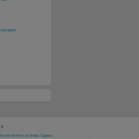
България
ГА
бусни билети за Нова Година