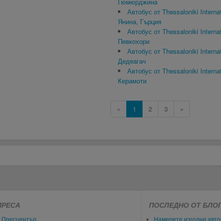
Гюмюрджина
Автобус от Thessaloniki Internat
Янина, Гърция
Автобус от Thessaloniki Internat
Певкохори
Автобус от Thessaloniki Internat
Дедеагач
Автобус от Thessaloniki Internat
Керамоти
«
1
2
3
»
ПРЕСА
ПОСЛЕДНО ОТ БЛО
Пресцентър
Намерете изгодни авто