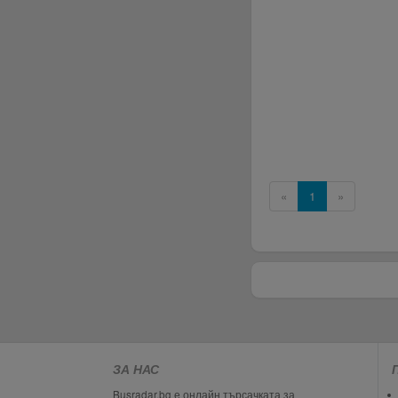
«
1
»
ЗА НАС
Busradar.bg е онлайн търсачката за