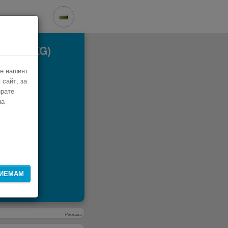
port (SKG)
че нашият
 сайт, за
ирате
на
ИЕМАМ
Реклама