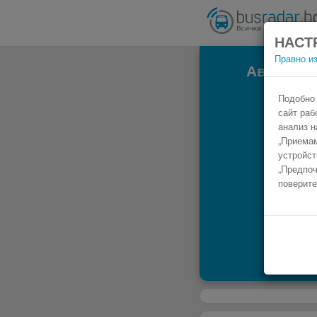
НАСТ
Правно и
Автобус Н
Подобно 
сайт раб
анализ н
„Приемам
устройст
„Предпоч
поверите