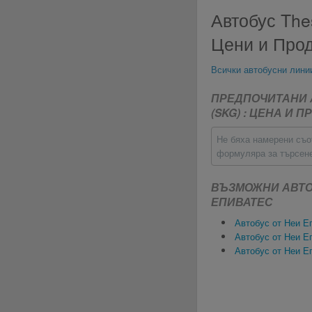
Автобус Thes
Цени и Про
Всички автобусни лини
ПРЕДПОЧИТАНИ А
(SKG) : ЦЕНА И
Не бяха намерени съот
формуляра за търсен
ВЪЗМОЖНИ АВТО
ЕПИВАТЕС
Автобус от Неи Е
Автобус от Неи Еп
Автобус от Неи Еп