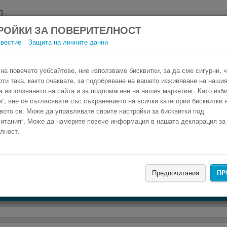
РОЙКИ ЗА ПОВЕРИТЕЛНОСТ
звестие
Защита на личните данни
еи Епиватес Thessaloniki International Air
Резервирай изгоден автобусен билет само в 3 стъпки.
на повечето уебсайтове, ние използваме бисквитки, за да сме сигурни, 
оти така, както очаквате, за подобряване на вашето изживяване на нашия
а използването на сайта и за подпомагане на нашия маркетинг. Като изб
“, вие се съгласявате със съхранението на всички категории бисквитки 
вото си. Може да управлявате своите настройки за бисквитки под
итания“. Може да намерите повече информация в нашата декларация за
лност.
НАМЕРИ
Предпочитания
ПР
Търсене на настаняване с Booking.com