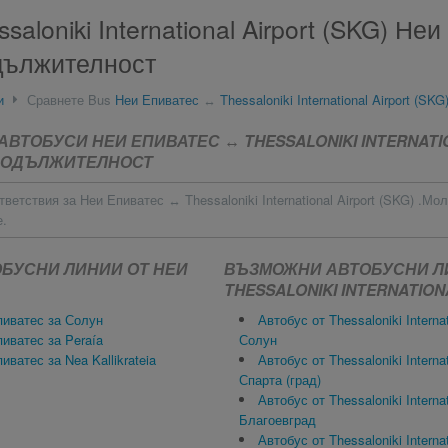
saloniki International Airport (SKG) Не
дължителност
и
Сравнете Bus
Неи Епиватес
↔
Thessaloniki International Airport (SKG
ВТОБУСИ НЕИ ЕПИВАТЕС ↔ THESSALONIKI INTERNATI
 ПРОДЪЛЖИТЕЛНОСТ
ветствия за Неи Епиватес ↔ Thessaloniki International Airport (SKG) .Мо
е.
БУСНИ ЛИНИИ ОТ НЕИ
ВЪЗМОЖНИ АВТОБУСНИ Л
THESSALONIKI INTERNATION
пиватес за Солун
Автобус от Thessaloniki Internat
иватес за Peraía
Солун
иватес за Nea Kallikrateia
Автобус от Thessaloniki Internat
Спарта (град)
Автобус от Thessaloniki Internat
Благоевград
Автобус от Thessaloniki Internat