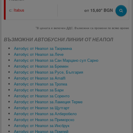
с:
Itabus
от 15,60* BGN
*В цената е включен ДДС. Възможни са промени по всяко време
ВЪЗМОЖНИ АВТОБУСНИ ЛИНИИ ОТ НЕАПОЛ
Автобус от Неапол за Таормина
Автобус от Неапол за Лече
Автобус от Неапол за Сан Марцано сул Сарно
Автобус от Неапол за Бремен
Автобус от Неапол за Русе, България
Автобус от Неапол за Amalfi
Автобус от Неапол за Тропеа
Автобус от Неапол за Бари
Автобус от Неапол за Соренто
Автобус от Неапол за Ламеция Терме
Автобус от Неапол за Щутгарт
Автобус от Неапол за Алберобело
Автобус от Неапол за Приморско
Автобус от Неапол за Инсбрук
Автобус от Неапол за Помпей