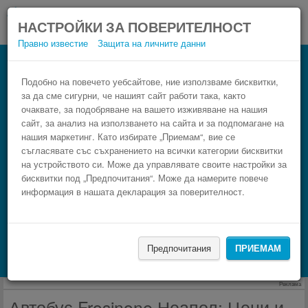
НАСТРОЙКИ ЗА ПОВЕРИТЕЛНОСТ
Правно известие
Защита на личните данни
Автобус Неапол Frosinone
Резервирай изгоден автобусен билет само в 3
Подобно на повечето уебсайтове, ние използваме бисквитки,
за да сме сигурни, че нашият сайт работи така, както
стъпки.
очаквате, за подобряване на вашето изживяване на нашия
сайт, за анализ на използването на сайта и за подпомагане на
нашия маркетинг. Като избирате „Приемам“, вие се
съгласявате със съхранението на всички категории бисквитки
на устройството си. Може да управлявате своите настройки за
бисквитки под „Предпочитания“. Може да намерите повече
информация в нашата декларация за поверителност.
НАМЕРИ
Предпочитания
ПРИЕМАМ
Търсене на настаняване с Booking.com
Реклама
Автобус Frosinone Неапол: Цени и