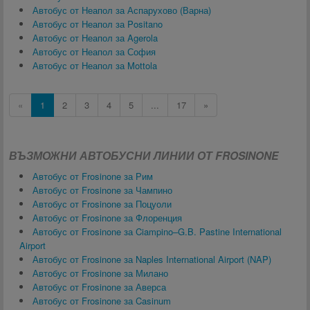
Автобус от Неапол за Аспарухово (Варна)
Автобус от Неапол за Positano
Автобус от Неапол за Agerola
Автобус от Неапол за София
Автобус от Неапол за Mottola
«
1
2
3
4
5
...
17
»
ВЪЗМОЖНИ АВТОБУСНИ ЛИНИИ ОТ FROSINONE
Автобус от Frosinone за Рим
Автобус от Frosinone за Чампино
Автобус от Frosinone за Поцуоли
Автобус от Frosinone за Флоренция
Автобус от Frosinone за Ciampino–G.B. Pastine International
Airport
Автобус от Frosinone за Naples International Airport (NAP)
Автобус от Frosinone за Милано
Автобус от Frosinone за Аверса
Автобус от Frosinone за Casinum