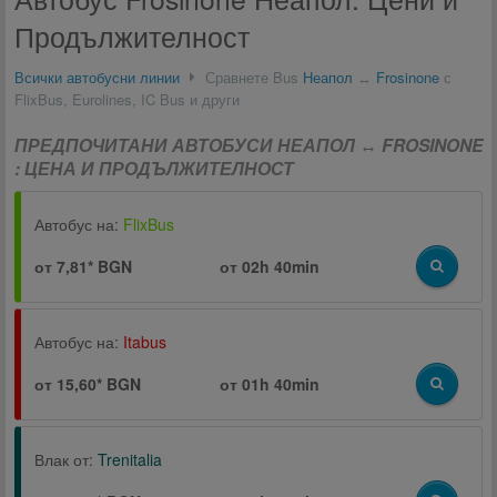
Продължителност
Всички автобусни линии
Сравнете Bus
Неапол
↔
Frosinone
с
FlixBus, Eurolines, IC Bus и други
ПРЕДПОЧИТАНИ АВТОБУСИ НЕАПОЛ ↔ FROSINONE
: ЦЕНА И ПРОДЪЛЖИТЕЛНОСТ
Автобус на:
FlixBus
от 7,81* BGN
от
02h 40min
Автобус на:
Itabus
от 15,60* BGN
от
01h 40min
Влак от:
Trenitalia