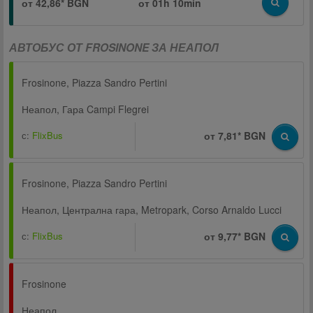
от 42,86* BGN
от
01h 10min
АВТОБУС ОТ FROSINONE ЗА НЕАПОЛ
Frosinone, Piazza Sandro Pertini
Неапол, Гара Campi Flegrei
с:
FlixBus
от 7,81* BGN
Frosinone, Piazza Sandro Pertini
Неапол, Централна гара, Metropark, Corso Arnaldo Lucci
с:
FlixBus
от 9,77* BGN
Frosinone
Неапол