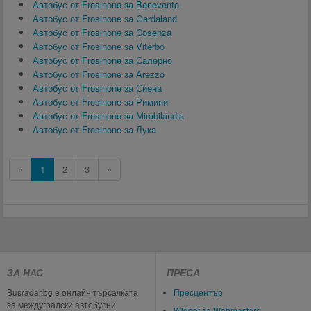
Автобус от Frosinone за Benevento
Автобус от Frosinone за Gardaland
Автобус от Frosinone за Cosenza
Автобус от Frosinone за Viterbo
Автобус от Frosinone за Салерно
Автобус от Frosinone за Arezzo
Автобус от Frosinone за Сиена
Автобус от Frosinone за Римини
Автобус от Frosinone за Mirabilandia
Автобус от Frosinone за Лука
«
1
2
3
»
ЗА НАС
ПРЕСА
Busradar.bg е онлайн търсачката
Пресцентър
за междуградски автобусни
Widget за Webmasters