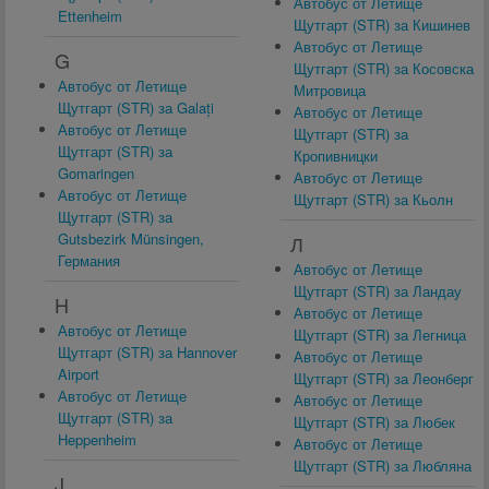
Автобус от Летище
Ettenheim
Щутгарт (STR) за Кишинев
Автобус от Летище
G
Щутгарт (STR) за Косовска
Автобус от Летище
Митровица
Щутгарт (STR) за Galați
Автобус от Летище
Автобус от Летище
Щутгарт (STR) за
Щутгарт (STR) за
Кропивницки
Gomaringen
Автобус от Летище
Автобус от Летище
Щутгарт (STR) за Кьолн
Щутгарт (STR) за
Gutsbezirk Münsingen,
Л
Германия
Автобус от Летище
Щутгарт (STR) за Ландау
H
Автобус от Летище
Автобус от Летище
Щутгарт (STR) за Легница
Щутгарт (STR) за Hannover
Автобус от Летище
Airport
Щутгарт (STR) за Леонберг
Автобус от Летище
Автобус от Летище
Щутгарт (STR) за
Щутгарт (STR) за Любек
Heppenheim
Автобус от Летище
Щутгарт (STR) за Любляна
J