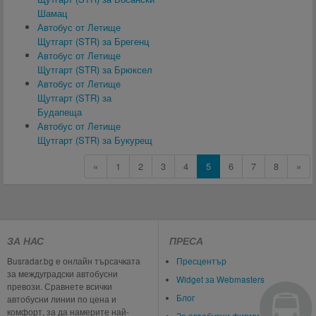
Шамац
Автобус от Летище
Щутгарт (STR) за Брегенц
Автобус от Летище
Щутгарт (STR) за Брюксел
Автобус от Летище
Щутгарт (STR) за
Будапеща
Автобус от Летище
Щутгарт (STR) за Букурещ
«
1
2
3
4
5
6
7
8
»
ЗА НАС
ПРЕСА
Busradar.bg е онлайн търсачката
Пресцентър
за междуградски автобусни
Widget за Webmasters
превози. Сравнете всички
Блог
автобусни линии по цена и
комфорт, за да намерите най-