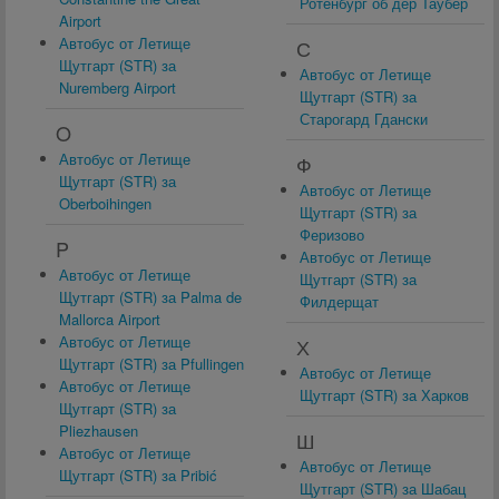
Ротенбург об дер Таубер
Airport
Автобус от Летище
С
Щутгарт (STR) за
Автобус от Летище
Nuremberg Airport
Щутгарт (STR) за
Старогард Гдански
O
Автобус от Летище
Ф
Щутгарт (STR) за
Автобус от Летище
Oberboihingen
Щутгарт (STR) за
Феризово
P
Автобус от Летище
Автобус от Летище
Щутгарт (STR) за
Щутгарт (STR) за Palma de
Филдерщат
Mallorca Airport
Автобус от Летище
Х
Щутгарт (STR) за Pfullingen
Автобус от Летище
Автобус от Летище
Щутгарт (STR) за Харков
Щутгарт (STR) за
Pliezhausen
Ш
Автобус от Летище
Автобус от Летище
Щутгарт (STR) за Pribić
Щутгарт (STR) за Шабац