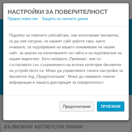
НАСТРОЙКИ ЗА ПОВЕРИТЕЛНОСТ
Правно известие
Защита на личните данни
Подобно на повечето уебсайтове, ние използваме бисквитки,
за да сме сигурни, че нашият сайт работи така, както
очаквате, за подобряване на вашето изживяване на нашия
сайт, за анализ на използването на сайта и за подпомагане на
нашия маркетинг. Като избирате „Приемам“, вие се
съгласявате със съхранението на всички категории бисквитки
на устройството си. Може да управлявате своите настройки за
бисквитки под „Предпочитания“. Може да намерите повече
НАМЕРИ
информация в нашата декларация за поверителност.
Търсене на настаняване с Booking.com
Автобуси от и за Летище Щутгарт
Предпочитания
ПРИЕМАМ
(STR)
ВЪЗМОЖНИ АВТОБУСНИ ЛИНИИ