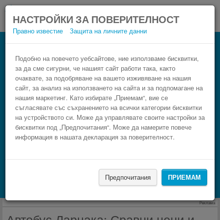
НАСТРОЙКИ ЗА ПОВЕРИТЕЛНОСТ
Правно известие
Защита на личните данни
Сравнете автобус Ларнака
Резервирай изгоден автобусен билет само в 3
Подобно на повечето уебсайтове, ние използваме бисквитки,
за да сме сигурни, че нашият сайт работи така, както
стъпки.
очаквате, за подобряване на вашето изживяване на нашия
сайт, за анализ на използването на сайта и за подпомагане на
нашия маркетинг. Като избирате „Приемам“, вие се
съгласявате със съхранението на всички категории бисквитки
на устройството си. Може да управлявате своите настройки за
бисквитки под „Предпочитания“. Може да намерите повече
информация в нашата декларация за поверителност.
НАМЕРИ
Предпочитания
ПРИЕМАМ
Търсене на настаняване с Booking.com
Реклама
Автобус Ларнака: Сравни цени и