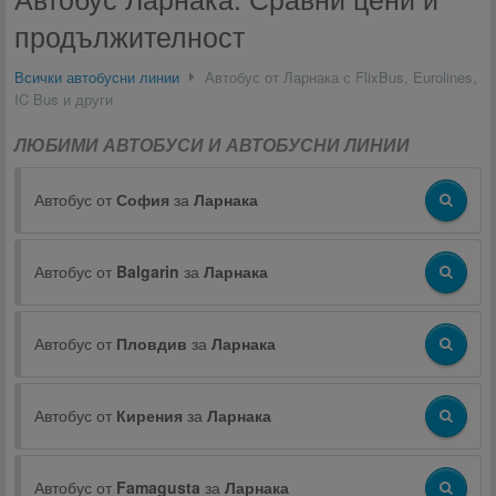
продължителност
Всички автобусни линии
Автобус от Ларнака с FlixBus, Eurolines,
IC Bus и други
ЛЮБИМИ АВТОБУСИ И АВТОБУСНИ ЛИНИИ
Автобус от
София
за
Ларнака
Автобус от
Balgarin
за
Ларнака
Автобус от
Пловдив
за
Ларнака
Автобус от
Кирения
за
Ларнака
Автобус от
Famagusta
за
Ларнака