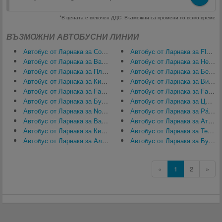
*В цената е включен ДДС. Възможни са промени по всяко време
ВЪЗМОЖНИ АВТОБУСНИ ЛИНИИ
Автобус от Ларнака за София
Автобус от Ларнака за Flughafen Paphos (PFO)
Автобус от Ларнака за Balgarin, България
Автобус от Ларнака за Herbita
Автобус от Ларнака за Пловдив
Автобус от Ларнака за Берлин
Автобус от Ларнака за Кирения
Автобус от Ларнака за Виена
Автобус от Ларнака за Famagusta
Автобус от Ларнака за Famagusta
Автобус от Ларнака за Бургас
Автобус от Ларнака за Цюрих
Автобус от Ларнака за North Nicosia
Автобус от Ларнака за Páros
Автобус от Ларнака за Варна
Автобус от Ларнака за Атина
Автобус от Ларнака за Китен
Автобус от Ларнака за Тел Авив
Автобус от Ларнака за Алания
Автобус от Ларнака за Букурещ
«
1
2
»