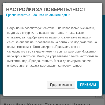
НАСТРОЙКИ ЗА ПОВЕРИТЕЛНОСТ
Правно известие
Защита на личните данни
Автобус Брюксел Кахул
Резервирай изгоден автобусен билет само в 3
Подобно на повечето уебсайтове, ние използваме бисквитки,
за да сме сигурни, че нашият сайт работи така, както
стъпки.
очаквате, за подобряване на вашето изживяване на нашия
сайт, за анализ на използването на сайта и за подпомагане на
нашия маркетинг. Като избирате „Приемам“, вие се
съгласявате със съхранението на всички категории бисквитки
на устройството си. Може да управлявате своите настройки за
бисквитки под „Предпочитания“. Може да намерите повече
информация в нашата декларация за поверителност.
НАМЕРИ
Предпочитания
ПРИЕМАМ
Търсене на настаняване с Booking.com
Реклама
Автобус Кахул Брюксел: Цени и