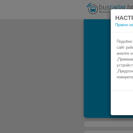
НАСТ
Правно и
А
Подобно 
сайт раб
анализ н
„Приемам
устройст
„Предпоч
поверите