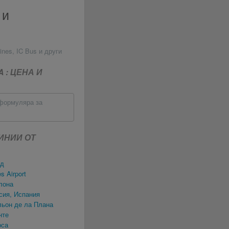
 и
ines, IC Bus и други
 : ЦЕНА И
 формуляра за
ИНИИ ОТ
ид
s Airport
лона
сия, Испания
льон де ла Плана
нте
оса