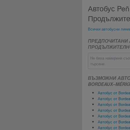
Автобус Peñí
Продължите
Всички автобусни лини
ПРЕДПОЧИТАНИ А
ПРОДЪЛЖИТЕЛН
Не бяха намерени съо
търсене.
ВЪЗМОЖНИ АВТО
BORDEAUX–MÉRIG
Автобус от Bordea
Автобус от Bordea
Автобус от Bordeau
Автобус от Bordea
Автобус от Bordea
Автобус от Bordea
Автобус от Bordea