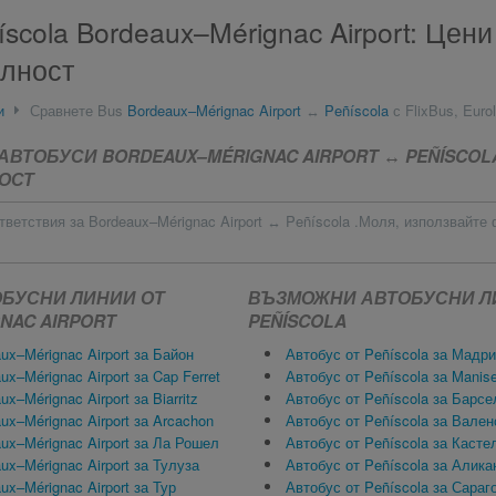
scola Bordeaux–Mérignac Airport: Цени
лност
и
Сравнете Bus
Bordeaux–Mérignac Airport
↔
Peñíscola
с FlixBus, Eurol
ВТОБУСИ BORDEAUX–MÉRIGNAC AIRPORT ↔ PEÑÍSCOLA
ОСТ
тветствия за Bordeaux–Mérignac Airport ↔ Peñíscola .Моля, използвайте
БУСНИ ЛИНИИ ОТ
ВЪЗМОЖНИ АВТОБУСНИ Л
NAC AIRPORT
PEÑÍSCOLA
ux–Mérignac Airport за Байон
Автобус от Peñíscola за Мадр
ux–Mérignac Airport за Cap Ferret
Автобус от Peñíscola за Manise
x–Mérignac Airport за Biarritz
Автобус от Peñíscola за Барсе
ux–Mérignac Airport за Arcachon
Автобус от Peñíscola за Вален
ux–Mérignac Airport за Ла Рошел
Автобус от Peñíscola за Касте
ux–Mérignac Airport за Тулуза
Автобус от Peñíscola за Алика
ux–Mérignac Airport за Тур
Автобус от Peñíscola за Сараг