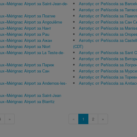
x–Mérignac Airport за Saint-Jean-de-
Автобус от Peñíscola за Barcelo
Автобус от Peñíscola за Tarrac
ux–Mérignac Airport за Поатие
Автобус от Peñíscola за Памп
ux–Mérignac Airport за Angoulême
Автобус от Peñíscola за Сан С
ux–Mérignac Airport за Нант
Автобус от Peñíscola за Manise
ux–Mérignac Airport за Pau
Автобус от Peñíscola за Oropes
ux–Mérignac Airport за Ажан
Автобус от Peñíscola за Castell
x–Mérignac Airport за Niort
(CDT)
ux–Mérignac Airport за La Teste-de-
Автобус от Peñíscola за Sant Ca
Автобус от Peñíscola за Витор
ux–Mérignac Airport за Париж
Автобус от Peñíscola за Логро
ux–Mérignac Airport за Сан
Автобус от Peñíscola за Мурси
Автобус от Peñíscola за Торев
ux–Mérignac Airport за Andernos-les-
Автобус от Peñíscola за Албас
ux–Mérignac Airport за Saint-Jean
x–Mérignac Airport за Biarritz
4
»
«
1
2
»