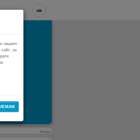
la
че нашият
 сайт, за
ирате
на
ИЕМАМ
Реклама