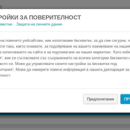
РОЙКИ ЗА ПОВЕРИТЕЛНОСТ
звестие
Защита на личните данни
втобус Bordeaux–Mérignac Airport Peñísco
Резервирай изгоден автобусен билет само в 3 стъпки.
на повечето уебсайтове, ние използваме бисквитки, за да сме сигурни, 
оти така, както очаквате, за подобряване на вашето изживяване на нашия
а използването на сайта и за подпомагане на нашия маркетинг. Като изб
“, вие се съгласявате със съхранението на всички категории бисквитки 
вото си. Може да управлявате своите настройки за бисквитки под
итания“. Може да намерите повече информация в нашата декларация за
лност.
НАМЕРИ
Предпочитания
ПР
Търсене на настаняване с Booking.com