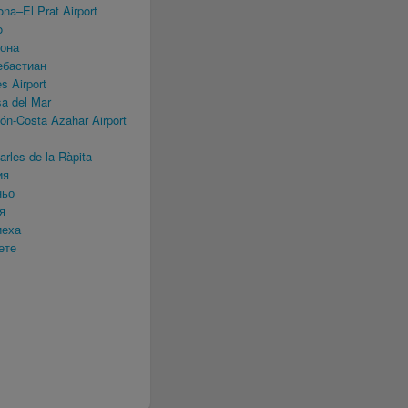
na–El Prat Airport
o
лона
ебастиан
s Airport
a del Mar
ón-Costa Azahar Airport
rles de la Ràpita
ия
ньо
я
иеха
ете