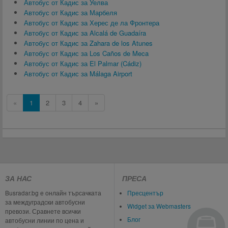
Автобус от Кадис за Уелва
Автобус от Кадис за Марбеля
Автобус от Кадис за Херес де ла Фронтера
Автобус от Кадис за Alcalá de Guadaíra
Автобус от Кадис за Zahara de los Atunes
Автобус от Кадис за Los Caños de Meca
Автобус от Кадис за El Palmar (Cádiz)
Автобус от Кадис за Málaga Airport
«
1
2
3
4
»
ЗА НАС
ПРЕСА
Busradar.bg е онлайн търсачката
Пресцентър
за междуградски автобусни
Widget за Webmasters
превози. Сравнете всички
Блог
автобусни линии по цена и