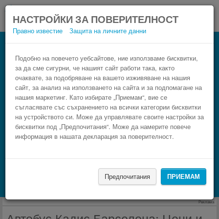
НАСТРОЙКИ ЗА ПОВЕРИТЕЛНОСТ
Правно известие
Защита на личните данни
Автобус Барселона Кадис
Резервирай изгоден автобусен билет само в 3
Подобно на повечето уебсайтове, ние използваме бисквитки,
за да сме сигурни, че нашият сайт работи така, както
стъпки.
очаквате, за подобряване на вашето изживяване на нашия
сайт, за анализ на използването на сайта и за подпомагане на
нашия маркетинг. Като избирате „Приемам“, вие се
съгласявате със съхранението на всички категории бисквитки
на устройството си. Може да управлявате своите настройки за
бисквитки под „Предпочитания“. Може да намерите повече
информация в нашата декларация за поверителност.
НАМЕРИ
Предпочитания
ПРИЕМАМ
Търсене на настаняване с Booking.com
Реклама
Автобус Кадис Барселона: Цени и