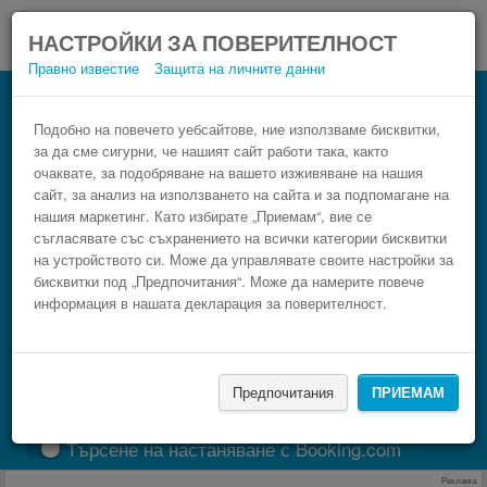
НАСТРОЙКИ ЗА ПОВЕРИТЕЛНОСТ
Правно известие
Защита на личните данни
Автобус Barbezieux-Saint-Hilaire
Bordeaux–Mérignac Airport
Подобно на повечето уебсайтове, ние използваме бисквитки,
за да сме сигурни, че нашият сайт работи така, както
Резервирай изгоден автобусен билет само в 3
очаквате, за подобряване на вашето изживяване на нашия
стъпки.
сайт, за анализ на използването на сайта и за подпомагане на
нашия маркетинг. Като избирате „Приемам“, вие се
съгласявате със съхранението на всички категории бисквитки
на устройството си. Може да управлявате своите настройки за
бисквитки под „Предпочитания“. Може да намерите повече
информация в нашата декларация за поверителност.
Предпочитания
ПРИЕМАМ
НАМЕРИ
Търсене на настаняване с Booking.com
Реклама