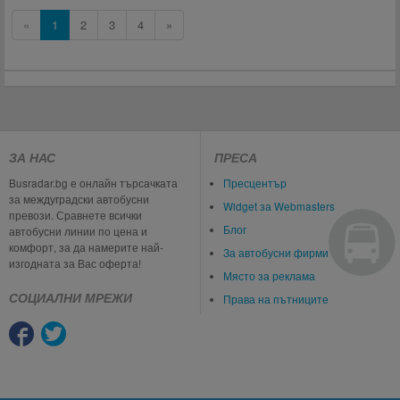
«
1
2
3
4
»
ЗА НАС
ПРЕСА
Busradar.bg е онлайн търсачката
Пресцентър
за междуградски автобусни
Widget за Webmasters
превози. Сравнете всички
Блог
автобусни линии по цена и
комфорт, за да намерите най-
За автобусни фирми
изгодната за Вас оферта!
Място за реклама
СОЦИАЛНИ МРЕЖИ
Права на пътниците