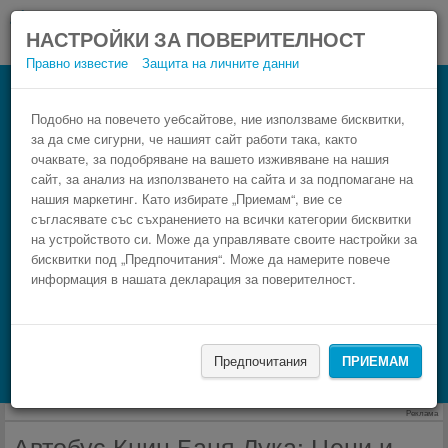
НАСТРОЙКИ ЗА ПОВЕРИТЕЛНОСТ
Правно известие
Защита на личните данни
Автобус Баня Лука Книн
Резервирай изгоден автобусен билет само в 3
Подобно на повечето уебсайтове, ние използваме бисквитки,
за да сме сигурни, че нашият сайт работи така, както
стъпки.
очаквате, за подобряване на вашето изживяване на нашия
сайт, за анализ на използването на сайта и за подпомагане на
нашия маркетинг. Като избирате „Приемам“, вие се
съгласявате със съхранението на всички категории бисквитки
на устройството си. Може да управлявате своите настройки за
бисквитки под „Предпочитания“. Може да намерите повече
информация в нашата декларация за поверителност.
НАМЕРИ
Предпочитания
ПРИЕМАМ
Търсене на настаняване с Booking.com
Реклама
Автобус Книн Баня Лука: Цени и