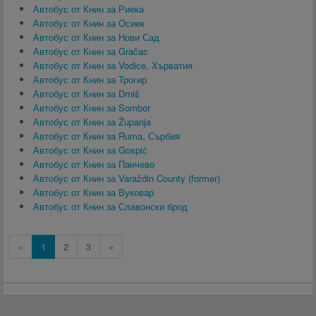
Автобус от Книн за Риека
Автобус от Книн за Осиек
Автобус от Книн за Нови Сад
Автобус от Книн за Gračac
Автобус от Книн за Vodice, Хърватия
Автобус от Книн за Трогир
Автобус от Книн за Drniš
Автобус от Книн за Sombor
Автобус от Книн за Županja
Автобус от Книн за Ruma, Сърбия
Автобус от Книн за Gospić
Автобус от Книн за Панчево
Автобус от Книн за Varaždin County (former)
Автобус от Книн за Вуковар
Автобус от Книн за Славонски брод
«
1
2
3
»